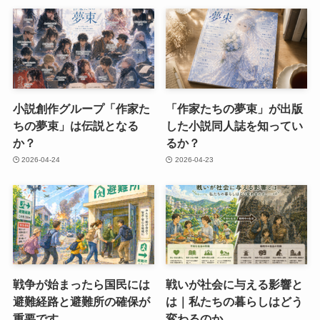
小説創作グループ「作家た
「作家たちの夢束」が出版
ちの夢束」は伝説となる
した小説同人誌を知ってい
か？
るか？
2026-04-24
2026-04-23
戦争が始まったら国民には
戦いが社会に与える影響と
避難経路と避難所の確保が
は｜私たちの暮らしはどう
重要です
変わるのか