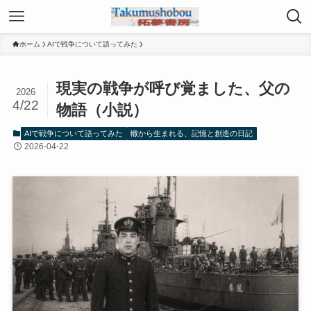
ホーム
AIで戦争について語ってみた
現実の戦争が呼び覚ました、父の
2026
4/22
物語（小説）
AIで戦争について語ってみた
轍から生まれる、記憶と創造の日記
2026-04-22